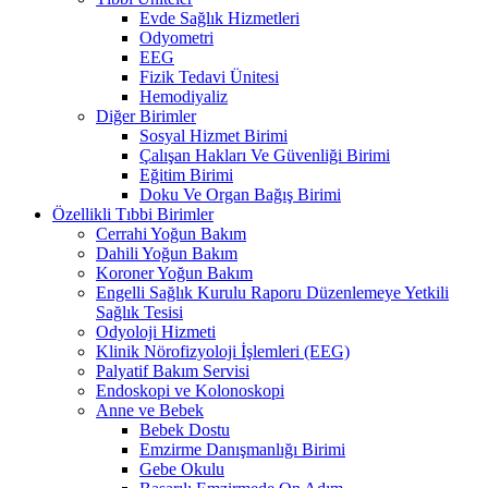
Evde Sağlık Hizmetleri
Odyometri
EEG
Fizik Tedavi Ünitesi
Hemodiyaliz
Diğer Birimler
Sosyal Hizmet Birimi
Çalışan Hakları Ve Güvenliği Birimi
Eğitim Birimi
Doku Ve Organ Bağış Birimi
Özellikli Tıbbi Birimler
Cerrahi Yoğun Bakım
Dahili Yoğun Bakım
Koroner Yoğun Bakım
Engelli Sağlık Kurulu Raporu Düzenlemeye Yetkili
Sağlık Tesisi
Odyoloji Hizmeti
Klinik Nörofizyoloji İşlemleri (EEG)
Palyatif Bakım Servisi
Endoskopi ve Kolonoskopi
Anne ve Bebek
Bebek Dostu
Emzirme Danışmanlığı Birimi
Gebe Okulu