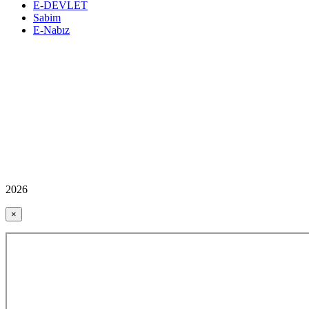
E-DEVLET
Sabim
E-Nabız
2026
×