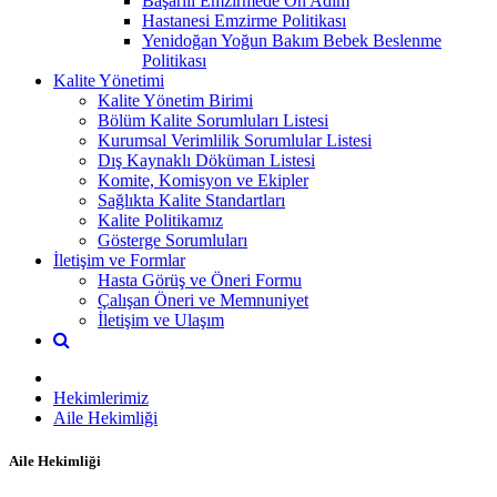
Başarılı Emzirmede On Adım
Hastanesi Emzirme Politikası
Yenidoğan Yoğun Bakım Bebek Beslenme
Politikası
Kalite Yönetimi
Kalite Yönetim Birimi
Bölüm Kalite Sorumluları Listesi
Kurumsal Verimlilik Sorumlular Listesi
Dış Kaynaklı Döküman Listesi
Komite, Komisyon ve Ekipler
Sağlıkta Kalite Standartları
Kalite Politikamız
Gösterge Sorumluları
İletişim ve Formlar
Hasta Görüş ve Öneri Formu
Çalışan Öneri ve Memnuniyet
İletişim ve Ulaşım
Hekimlerimiz
Aile Hekimliği
Aile Hekimliği