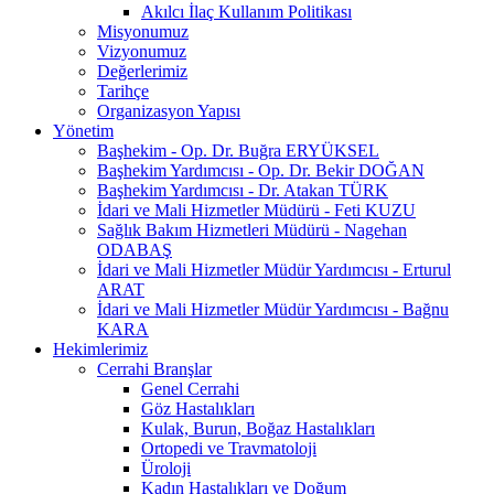
Akılcı İlaç Kullanım Politikası
Misyonumuz
Vizyonumuz
Değerlerimiz
Tarihçe
Organizasyon Yapısı
Yönetim
Başhekim - Op. Dr. Buğra ERYÜKSEL
Başhekim Yardımcısı - Op. Dr. Bekir DOĞAN
Başhekim Yardımcısı - Dr. Atakan TÜRK
İdari ve Mali Hizmetler Müdürü - Feti KUZU
Sağlık Bakım Hizmetleri Müdürü - Nagehan
ODABAŞ
İdari ve Mali Hizmetler Müdür Yardımcısı - Erturul
ARAT
İdari ve Mali Hizmetler Müdür Yardımcısı - Bağnu
KARA
Hekimlerimiz
Cerrahi Branşlar
Genel Cerrahi
Göz Hastalıkları
Kulak, Burun, Boğaz Hastalıkları
Ortopedi ve Travmatoloji
Üroloji
Kadın Hastalıkları ve Doğum