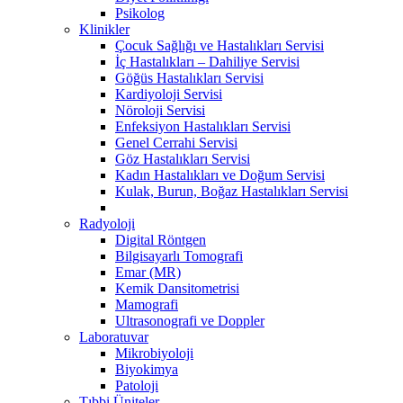
Psikolog
Klinikler
Çocuk Sağlığı ve Hastalıkları Servisi
İç Hastalıkları – Dahiliye Servisi
Göğüs Hastalıkları Servisi
Kardiyoloji Servisi
Nöroloji Servisi
Enfeksiyon Hastalıkları Servisi
Genel Cerrahi Servisi
Göz Hastalıkları Servisi
Kadın Hastalıkları ve Doğum Servisi
Kulak, Burun, Boğaz Hastalıkları Servisi
Radyoloji
Digital Röntgen
Bilgisayarlı Tomografi
Emar (MR)
Kemik Dansitometrisi
Mamografi
Ultrasonografi ve Doppler
Laboratuvar
Mikrobiyoloji
Biyokimya
Patoloji
Tıbbi Üniteler