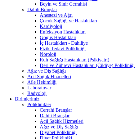
Beyin ve Sinir Cerrahisi
Dahili Branşlar
Anestezi ve Ağrı
Çocuk Sağlığı ve Hastalıkları
Kardiyoloji
Enfeksiyon Hastalıkları
Göğüs Hastalıkları
İç Hastalıkları - Dahiliye
Fizik Tedavi Polikliniği
Nöroloji
Ruh Sağlığı Hastalıkları (Psikiyatri)
Deri ve Zührevi Hastalıkları (Cildiye) Polikliniği
Ağız ve Diş Sağlığı
Acil Sağlık Hizmetleri
Aile Hekimliği
Laboratuvar
Radyoloji
Birimlerimiz
Poliklinikler
Cerrahi Branşlar
Dahili Branşlar
Acil Sağlık Hizmetleri
Ağız ve Diş Sağlığı
Diyabet Polikliniği
Diyet Polikliniği