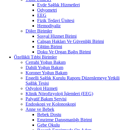
Evde Sağlık Hizmetleri
Odyometri
EEG
Fizik Tedavi Ünitesi
Hemodiyaliz
Diğer Birimler
Sosyal Hizmet Birimi
Çalışan Hakları Ve Güvenliği Birimi
Eğitim Birimi
Doku Ve Organ Bağış Birimi
Özellikli Tıbbi Birimler
Cerrahi Yoğun Bakım
Dahili Yoğun Bakım
Koroner Yoğun Bakım
Engelli Sağlık Kurulu Raporu Düzenlemeye Yetkili
Sağlık Tesisi
Odyoloji Hizmeti
Klinik Nörofizyoloji İşlemleri (EEG)
Palyatif Bakım Servisi
Endoskopi ve Kolonoskopi
Anne ve Bebek
Bebek Dostu
Emzirme Danışmanlığı Birimi
Gebe Okulu