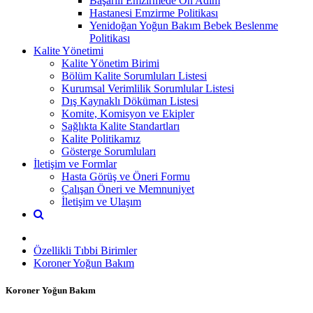
Başarılı Emzirmede On Adım
Hastanesi Emzirme Politikası
Yenidoğan Yoğun Bakım Bebek Beslenme
Politikası
Kalite Yönetimi
Kalite Yönetim Birimi
Bölüm Kalite Sorumluları Listesi
Kurumsal Verimlilik Sorumlular Listesi
Dış Kaynaklı Döküman Listesi
Komite, Komisyon ve Ekipler
Sağlıkta Kalite Standartları
Kalite Politikamız
Gösterge Sorumluları
İletişim ve Formlar
Hasta Görüş ve Öneri Formu
Çalışan Öneri ve Memnuniyet
İletişim ve Ulaşım
Özellikli Tıbbi Birimler
Koroner Yoğun Bakım
Koroner Yoğun Bakım