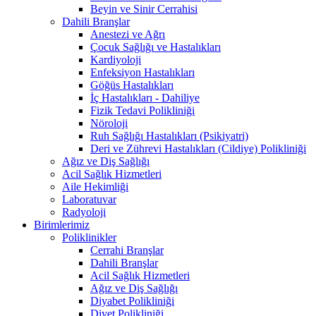
Beyin ve Sinir Cerrahisi
Dahili Branşlar
Anestezi ve Ağrı
Çocuk Sağlığı ve Hastalıkları
Kardiyoloji
Enfeksiyon Hastalıkları
Göğüs Hastalıkları
İç Hastalıkları - Dahiliye
Fizik Tedavi Polikliniği
Nöroloji
Ruh Sağlığı Hastalıkları (Psikiyatri)
Deri ve Zührevi Hastalıkları (Cildiye) Polikliniği
Ağız ve Diş Sağlığı
Acil Sağlık Hizmetleri
Aile Hekimliği
Laboratuvar
Radyoloji
Birimlerimiz
Poliklinikler
Cerrahi Branşlar
Dahili Branşlar
Acil Sağlık Hizmetleri
Ağız ve Diş Sağlığı
Diyabet Polikliniği
Diyet Polikliniği