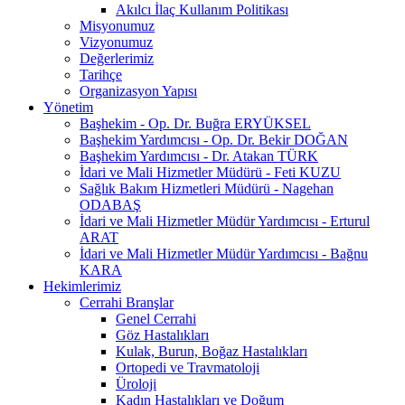
Akılcı İlaç Kullanım Politikası
Misyonumuz
Vizyonumuz
Değerlerimiz
Tarihçe
Organizasyon Yapısı
Yönetim
Başhekim - Op. Dr. Buğra ERYÜKSEL
Başhekim Yardımcısı - Op. Dr. Bekir DOĞAN
Başhekim Yardımcısı - Dr. Atakan TÜRK
İdari ve Mali Hizmetler Müdürü - Feti KUZU
Sağlık Bakım Hizmetleri Müdürü - Nagehan
ODABAŞ
İdari ve Mali Hizmetler Müdür Yardımcısı - Erturul
ARAT
İdari ve Mali Hizmetler Müdür Yardımcısı - Bağnu
KARA
Hekimlerimiz
Cerrahi Branşlar
Genel Cerrahi
Göz Hastalıkları
Kulak, Burun, Boğaz Hastalıkları
Ortopedi ve Travmatoloji
Üroloji
Kadın Hastalıkları ve Doğum