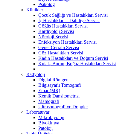
Psikolog
Klinikler
Çocuk Sağlığı ve Hastalıkları Servisi
İç Hastalıkları – Dahiliye Servisi
Göğüs Hastalıkları Servisi
Kardiyoloji Servisi
Nöroloji Servisi
Enfeksiyon Hastalıkları Servisi
Genel Cerrahi Servisi
Göz Hastalıkları Servisi
Kadın Hastalıkları ve Doğum Servisi
Kulak, Burun, Boğaz Hastalıkları Servisi
Radyoloji
Digital Röntgen
Bilgisayarlı Tomografi
Emar (MR)
Kemik Dansitometrisi
Mamografi
Ultrasonografi ve Doppler
Laboratuvar
Mikrobiyoloji
Biyokimya
Patoloji
Tıbbi Üniteler