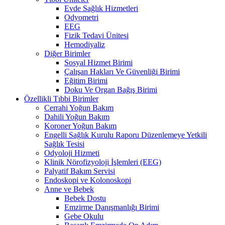
Evde Sağlık Hizmetleri
Odyometri
EEG
Fizik Tedavi Ünitesi
Hemodiyaliz
Diğer Birimler
Sosyal Hizmet Birimi
Çalışan Hakları Ve Güvenliği Birimi
Eğitim Birimi
Doku Ve Organ Bağış Birimi
Özellikli Tıbbi Birimler
Cerrahi Yoğun Bakım
Dahili Yoğun Bakım
Koroner Yoğun Bakım
Engelli Sağlık Kurulu Raporu Düzenlemeye Yetkili
Sağlık Tesisi
Odyoloji Hizmeti
Klinik Nörofizyoloji İşlemleri (EEG)
Palyatif Bakım Servisi
Endoskopi ve Kolonoskopi
Anne ve Bebek
Bebek Dostu
Emzirme Danışmanlığı Birimi
Gebe Okulu