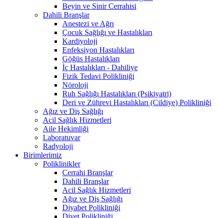
Beyin ve Sinir Cerrahisi
Dahili Branşlar
Anestezi ve Ağrı
Çocuk Sağlığı ve Hastalıkları
Kardiyoloji
Enfeksiyon Hastalıkları
Göğüs Hastalıkları
İç Hastalıkları - Dahiliye
Fizik Tedavi Polikliniği
Nöroloji
Ruh Sağlığı Hastalıkları (Psikiyatri)
Deri ve Zührevi Hastalıkları (Cildiye) Polikliniği
Ağız ve Diş Sağlığı
Acil Sağlık Hizmetleri
Aile Hekimliği
Laboratuvar
Radyoloji
Birimlerimiz
Poliklinikler
Cerrahi Branşlar
Dahili Branşlar
Acil Sağlık Hizmetleri
Ağız ve Diş Sağlığı
Diyabet Polikliniği
Diyet Polikliniği