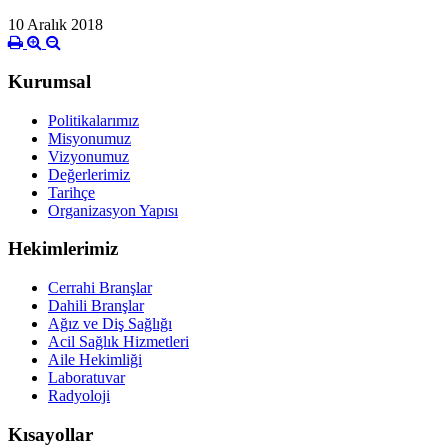
10 Aralık 2018
Kurumsal
Politikalarımız
Misyonumuz
Vizyonumuz
Değerlerimiz
Tarihçe
Organizasyon Yapısı
Hekimlerimiz
Cerrahi Branşlar
Dahili Branşlar
Ağız ve Diş Sağlığı
Acil Sağlık Hizmetleri
Aile Hekimliği
Laboratuvar
Radyoloji
Kısayollar