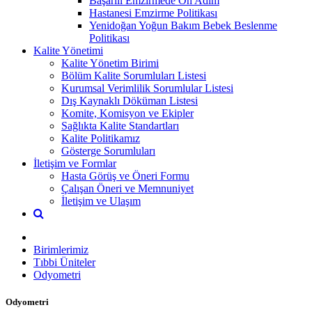
Başarılı Emzirmede On Adım
Hastanesi Emzirme Politikası
Yenidoğan Yoğun Bakım Bebek Beslenme
Politikası
Kalite Yönetimi
Kalite Yönetim Birimi
Bölüm Kalite Sorumluları Listesi
Kurumsal Verimlilik Sorumlular Listesi
Dış Kaynaklı Döküman Listesi
Komite, Komisyon ve Ekipler
Sağlıkta Kalite Standartları
Kalite Politikamız
Gösterge Sorumluları
İletişim ve Formlar
Hasta Görüş ve Öneri Formu
Çalışan Öneri ve Memnuniyet
İletişim ve Ulaşım
Birimlerimiz
Tıbbi Üniteler
Odyometri
Odyometri