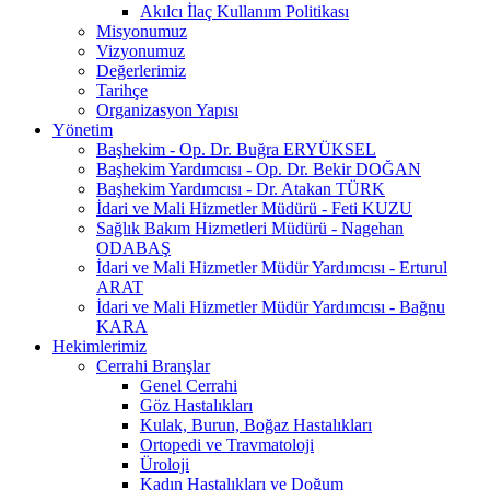
Akılcı İlaç Kullanım Politikası
Misyonumuz
Vizyonumuz
Değerlerimiz
Tarihçe
Organizasyon Yapısı
Yönetim
Başhekim - Op. Dr. Buğra ERYÜKSEL
Başhekim Yardımcısı - Op. Dr. Bekir DOĞAN
Başhekim Yardımcısı - Dr. Atakan TÜRK
İdari ve Mali Hizmetler Müdürü - Feti KUZU
Sağlık Bakım Hizmetleri Müdürü - Nagehan
ODABAŞ
İdari ve Mali Hizmetler Müdür Yardımcısı - Erturul
ARAT
İdari ve Mali Hizmetler Müdür Yardımcısı - Bağnu
KARA
Hekimlerimiz
Cerrahi Branşlar
Genel Cerrahi
Göz Hastalıkları
Kulak, Burun, Boğaz Hastalıkları
Ortopedi ve Travmatoloji
Üroloji
Kadın Hastalıkları ve Doğum