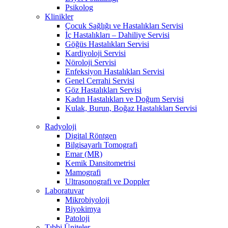
Psikolog
Klinikler
Çocuk Sağlığı ve Hastalıkları Servisi
İç Hastalıkları – Dahiliye Servisi
Göğüs Hastalıkları Servisi
Kardiyoloji Servisi
Nöroloji Servisi
Enfeksiyon Hastalıkları Servisi
Genel Cerrahi Servisi
Göz Hastalıkları Servisi
Kadın Hastalıkları ve Doğum Servisi
Kulak, Burun, Boğaz Hastalıkları Servisi
Radyoloji
Digital Röntgen
Bilgisayarlı Tomografi
Emar (MR)
Kemik Dansitometrisi
Mamografi
Ultrasonografi ve Doppler
Laboratuvar
Mikrobiyoloji
Biyokimya
Patoloji
Tıbbi Üniteler