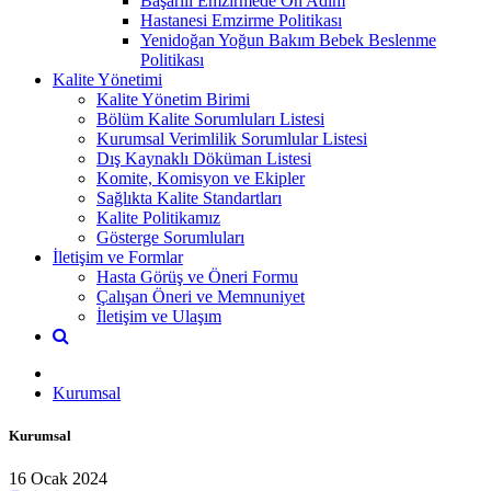
Başarılı Emzirmede On Adım
Hastanesi Emzirme Politikası
Yenidoğan Yoğun Bakım Bebek Beslenme
Politikası
Kalite Yönetimi
Kalite Yönetim Birimi
Bölüm Kalite Sorumluları Listesi
Kurumsal Verimlilik Sorumlular Listesi
Dış Kaynaklı Döküman Listesi
Komite, Komisyon ve Ekipler
Sağlıkta Kalite Standartları
Kalite Politikamız
Gösterge Sorumluları
İletişim ve Formlar
Hasta Görüş ve Öneri Formu
Çalışan Öneri ve Memnuniyet
İletişim ve Ulaşım
Kurumsal
Kurumsal
16 Ocak 2024