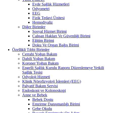
Evde Sağlık Hizmetleri
Odyometri
EEG
Fizik Tedavi Ünitesi
Hemodiyaliz
Diğer Birimler
Sosyal Hizmet Birimi
Çalışan Hakları Ve Güvenliği Birimi
Eğitim Birimi
Doku Ve Organ Bağış Birimi
Özellikli Tıbbi Birimler
Cerrahi Yoğun Bakım
Dahili Yoğun Bakım
Koroner Yoğun Bakım
Engelli Sağlık Kurulu Raporu Düzenlemeye Yetkili
Sağlık Tesisi
Odyoloji Hizmeti
Klinik Nörofizyoloji İşlemleri (EEG)
Palyatif Bakım Servisi
Endoskopi ve Kolonoskopi
Anne ve Bebek
Bebek Dostu
Emzirme Danışmanlığı Birimi
Gebe Okulu