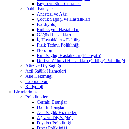
Beyin ve Sinir Cerrahisi
Dahili Branşlar
Anestezi ve Ağrı
Çocuk Sağlığı ve Hastalıkları
Kardiyoloji
Enfeksiyon Hastalıkları
Göğüs Hastalıkları
İç Hastalıkları - Dahiliye
Fizik Tedavi Polikliniği
Nöroloji
Ruh Sağlığı Hastalıkları (Psikiyatri)
Deri ve Zührevi Hastalıkları (Cildiye) Polikliniği
Ağız ve Diş Sağlığı
Acil Sağlık Hizmetleri
Aile Hekimliği
Laboratuvar
Radyoloji
Birimlerimiz
Poliklinikler
Cerrahi Branşlar
Dahili Branşlar
Acil Sağlık Hizmetleri
Ağız ve Diş Sağlığı
Diyabet Polikliniği
Diyet Polikliniği