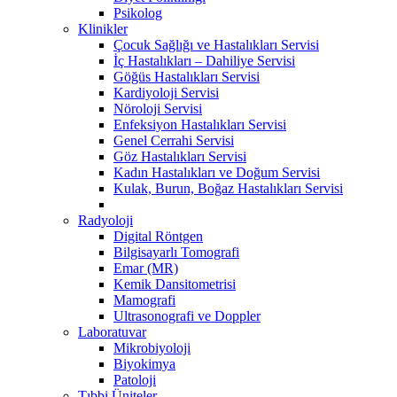
Psikolog
Klinikler
Çocuk Sağlığı ve Hastalıkları Servisi
İç Hastalıkları – Dahiliye Servisi
Göğüs Hastalıkları Servisi
Kardiyoloji Servisi
Nöroloji Servisi
Enfeksiyon Hastalıkları Servisi
Genel Cerrahi Servisi
Göz Hastalıkları Servisi
Kadın Hastalıkları ve Doğum Servisi
Kulak, Burun, Boğaz Hastalıkları Servisi
Radyoloji
Digital Röntgen
Bilgisayarlı Tomografi
Emar (MR)
Kemik Dansitometrisi
Mamografi
Ultrasonografi ve Doppler
Laboratuvar
Mikrobiyoloji
Biyokimya
Patoloji
Tıbbi Üniteler