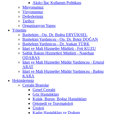
Akılcı İlaç Kullanım Politikası
Misyonumuz
Vizyonumuz
Değerlerimiz
Tarihçe
Organizasyon Yapısı
Yönetim
Başhekim - Op. Dr. Buğra ERYÜKSEL
Başhekim Yardımcısı - Op. Dr. Bekir DOĞAN
Başhekim Yardımcısı - Dr. Atakan TÜRK
İdari ve Mali Hizmetler Müdürü - Feti KUZU
Sağlık Bakım Hizmetleri Müdürü - Nagehan
ODABAŞ
İdari ve Mali Hizmetler Müdür Yardımcısı - Erturul
ARAT
İdari ve Mali Hizmetler Müdür Yardımcısı - Bağnu
KARA
Hekimlerimiz
Cerrahi Branşlar
Genel Cerrahi
Göz Hastalıkları
Kulak, Burun, Boğaz Hastalıkları
Ortopedi ve Travmatoloji
Üroloji
Kadın Hastalıkları ve Doğum