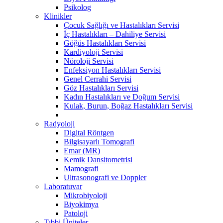
Psikolog
Klinikler
Çocuk Sağlığı ve Hastalıkları Servisi
İç Hastalıkları – Dahiliye Servisi
Göğüs Hastalıkları Servisi
Kardiyoloji Servisi
Nöroloji Servisi
Enfeksiyon Hastalıkları Servisi
Genel Cerrahi Servisi
Göz Hastalıkları Servisi
Kadın Hastalıkları ve Doğum Servisi
Kulak, Burun, Boğaz Hastalıkları Servisi
Radyoloji
Digital Röntgen
Bilgisayarlı Tomografi
Emar (MR)
Kemik Dansitometrisi
Mamografi
Ultrasonografi ve Doppler
Laboratuvar
Mikrobiyoloji
Biyokimya
Patoloji
Tıbbi Üniteler