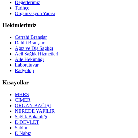
Değerlerimiz
Tarihçe
Organizasyon Yapısı
Hekimlerimiz
Cerrahi Branşlar
Dahili Branşlar
Ağız ve Diş Sağlığı
Acil Sağlık Hizmetleri
Aile Hekimliği
Laboratuvar
Radyoloji
Kısayollar
MHRS
CİMER
ORGAN BAĞIŞI
NEREDE YAPILIR
Sağlık Bakanlığı
E-DEVLET
Sabim
E-Nabız