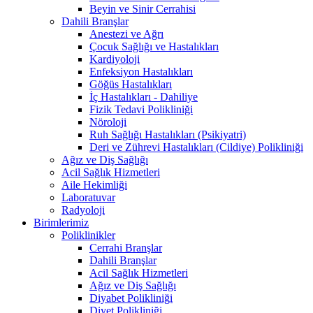
Beyin ve Sinir Cerrahisi
Dahili Branşlar
Anestezi ve Ağrı
Çocuk Sağlığı ve Hastalıkları
Kardiyoloji
Enfeksiyon Hastalıkları
Göğüs Hastalıkları
İç Hastalıkları - Dahiliye
Fizik Tedavi Polikliniği
Nöroloji
Ruh Sağlığı Hastalıkları (Psikiyatri)
Deri ve Zührevi Hastalıkları (Cildiye) Polikliniği
Ağız ve Diş Sağlığı
Acil Sağlık Hizmetleri
Aile Hekimliği
Laboratuvar
Radyoloji
Birimlerimiz
Poliklinikler
Cerrahi Branşlar
Dahili Branşlar
Acil Sağlık Hizmetleri
Ağız ve Diş Sağlığı
Diyabet Polikliniği
Diyet Polikliniği