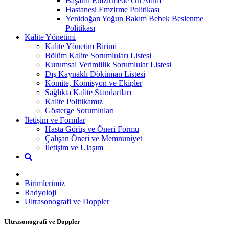
Başarılı Emzirmede On Adım
Hastanesi Emzirme Politikası
Yenidoğan Yoğun Bakım Bebek Beslenme
Politikası
Kalite Yönetimi
Kalite Yönetim Birimi
Bölüm Kalite Sorumluları Listesi
Kurumsal Verimlilik Sorumlular Listesi
Dış Kaynaklı Döküman Listesi
Komite, Komisyon ve Ekipler
Sağlıkta Kalite Standartları
Kalite Politikamız
Gösterge Sorumluları
İletişim ve Formlar
Hasta Görüş ve Öneri Formu
Çalışan Öneri ve Memnuniyet
İletişim ve Ulaşım
Birimlerimiz
Radyoloji
Ultrasonografi ve Doppler
Ultrasonografi ve Doppler