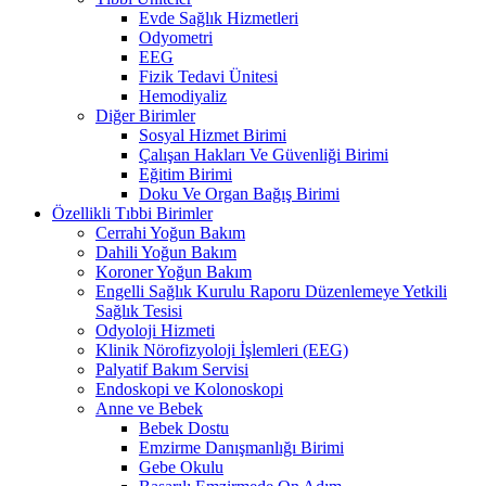
Evde Sağlık Hizmetleri
Odyometri
EEG
Fizik Tedavi Ünitesi
Hemodiyaliz
Diğer Birimler
Sosyal Hizmet Birimi
Çalışan Hakları Ve Güvenliği Birimi
Eğitim Birimi
Doku Ve Organ Bağış Birimi
Özellikli Tıbbi Birimler
Cerrahi Yoğun Bakım
Dahili Yoğun Bakım
Koroner Yoğun Bakım
Engelli Sağlık Kurulu Raporu Düzenlemeye Yetkili
Sağlık Tesisi
Odyoloji Hizmeti
Klinik Nörofizyoloji İşlemleri (EEG)
Palyatif Bakım Servisi
Endoskopi ve Kolonoskopi
Anne ve Bebek
Bebek Dostu
Emzirme Danışmanlığı Birimi
Gebe Okulu