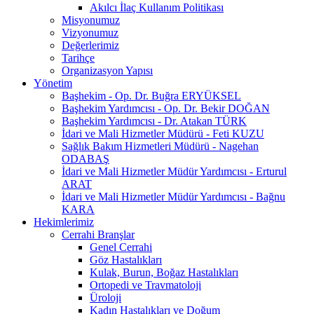
Akılcı İlaç Kullanım Politikası
Misyonumuz
Vizyonumuz
Değerlerimiz
Tarihçe
Organizasyon Yapısı
Yönetim
Başhekim - Op. Dr. Buğra ERYÜKSEL
Başhekim Yardımcısı - Op. Dr. Bekir DOĞAN
Başhekim Yardımcısı - Dr. Atakan TÜRK
İdari ve Mali Hizmetler Müdürü - Feti KUZU
Sağlık Bakım Hizmetleri Müdürü - Nagehan
ODABAŞ
İdari ve Mali Hizmetler Müdür Yardımcısı - Erturul
ARAT
İdari ve Mali Hizmetler Müdür Yardımcısı - Bağnu
KARA
Hekimlerimiz
Cerrahi Branşlar
Genel Cerrahi
Göz Hastalıkları
Kulak, Burun, Boğaz Hastalıkları
Ortopedi ve Travmatoloji
Üroloji
Kadın Hastalıkları ve Doğum