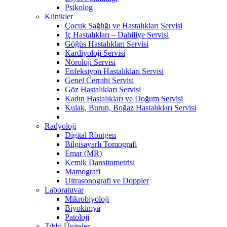
Psikolog
Klinikler
Çocuk Sağlığı ve Hastalıkları Servisi
İç Hastalıkları – Dahiliye Servisi
Göğüs Hastalıkları Servisi
Kardiyoloji Servisi
Nöroloji Servisi
Enfeksiyon Hastalıkları Servisi
Genel Cerrahi Servisi
Göz Hastalıkları Servisi
Kadın Hastalıkları ve Doğum Servisi
Kulak, Burun, Boğaz Hastalıkları Servisi
Radyoloji
Digital Röntgen
Bilgisayarlı Tomografi
Emar (MR)
Kemik Dansitometrisi
Mamografi
Ultrasonografi ve Doppler
Laboratuvar
Mikrobiyoloji
Biyokimya
Patoloji
Tıbbi Üniteler