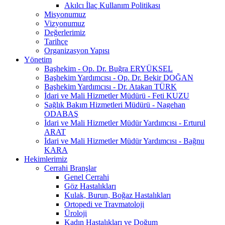
Akılcı İlaç Kullanım Politikası
Misyonumuz
Vizyonumuz
Değerlerimiz
Tarihçe
Organizasyon Yapısı
Yönetim
Başhekim - Op. Dr. Buğra ERYÜKSEL
Başhekim Yardımcısı - Op. Dr. Bekir DOĞAN
Başhekim Yardımcısı - Dr. Atakan TÜRK
İdari ve Mali Hizmetler Müdürü - Feti KUZU
Sağlık Bakım Hizmetleri Müdürü - Nagehan
ODABAŞ
İdari ve Mali Hizmetler Müdür Yardımcısı - Erturul
ARAT
İdari ve Mali Hizmetler Müdür Yardımcısı - Bağnu
KARA
Hekimlerimiz
Cerrahi Branşlar
Genel Cerrahi
Göz Hastalıkları
Kulak, Burun, Boğaz Hastalıkları
Ortopedi ve Travmatoloji
Üroloji
Kadın Hastalıkları ve Doğum