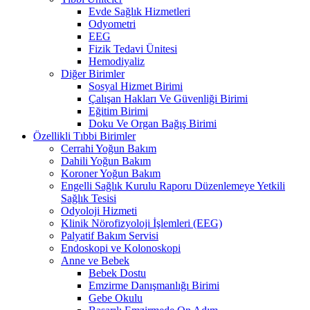
Evde Sağlık Hizmetleri
Odyometri
EEG
Fizik Tedavi Ünitesi
Hemodiyaliz
Diğer Birimler
Sosyal Hizmet Birimi
Çalışan Hakları Ve Güvenliği Birimi
Eğitim Birimi
Doku Ve Organ Bağış Birimi
Özellikli Tıbbi Birimler
Cerrahi Yoğun Bakım
Dahili Yoğun Bakım
Koroner Yoğun Bakım
Engelli Sağlık Kurulu Raporu Düzenlemeye Yetkili
Sağlık Tesisi
Odyoloji Hizmeti
Klinik Nörofizyoloji İşlemleri (EEG)
Palyatif Bakım Servisi
Endoskopi ve Kolonoskopi
Anne ve Bebek
Bebek Dostu
Emzirme Danışmanlığı Birimi
Gebe Okulu