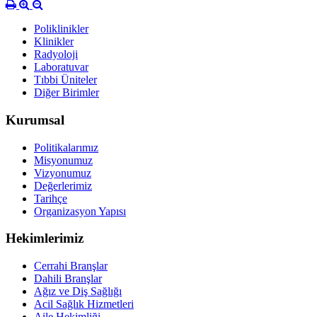
Poliklinikler
Klinikler
Radyoloji
Laboratuvar
Tıbbi Üniteler
Diğer Birimler
Kurumsal
Politikalarımız
Misyonumuz
Vizyonumuz
Değerlerimiz
Tarihçe
Organizasyon Yapısı
Hekimlerimiz
Cerrahi Branşlar
Dahili Branşlar
Ağız ve Diş Sağlığı
Acil Sağlık Hizmetleri
Aile Hekimliği