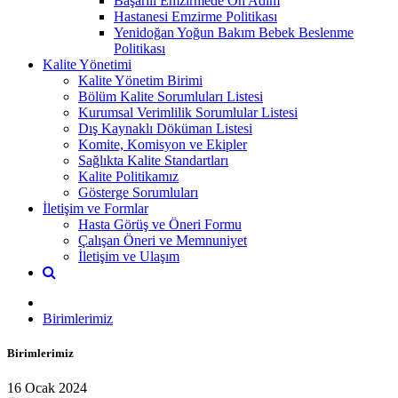
Başarılı Emzirmede On Adım
Hastanesi Emzirme Politikası
Yenidoğan Yoğun Bakım Bebek Beslenme
Politikası
Kalite Yönetimi
Kalite Yönetim Birimi
Bölüm Kalite Sorumluları Listesi
Kurumsal Verimlilik Sorumlular Listesi
Dış Kaynaklı Döküman Listesi
Komite, Komisyon ve Ekipler
Sağlıkta Kalite Standartları
Kalite Politikamız
Gösterge Sorumluları
İletişim ve Formlar
Hasta Görüş ve Öneri Formu
Çalışan Öneri ve Memnuniyet
İletişim ve Ulaşım
Birimlerimiz
Birimlerimiz
16 Ocak 2024