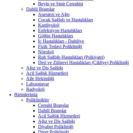
Beyin ve Sinir Cerrahisi
Dahili Branşlar
Anestezi ve Ağrı
Çocuk Sağlığı ve Hastalıkları
Kardiyoloji
Enfeksiyon Hastalıkları
Göğüs Hastalıkları
İç Hastalıkları - Dahiliye
Fizik Tedavi Polikliniği
Nöroloji
Ruh Sağlığı Hastalıkları (Psikiyatri)
Deri ve Zührevi Hastalıkları (Cildiye) Polikliniği
Ağız ve Diş Sağlığı
Acil Sağlık Hizmetleri
Aile Hekimliği
Laboratuvar
Radyoloji
Birimlerimiz
Poliklinikler
Cerrahi Branşlar
Dahili Branşlar
Acil Sağlık Hizmetleri
Ağız ve Diş Sağlığı
Diyabet Polikliniği
Diyet Polikliniği