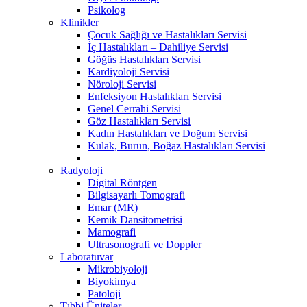
Psikolog
Klinikler
Çocuk Sağlığı ve Hastalıkları Servisi
İç Hastalıkları – Dahiliye Servisi
Göğüs Hastalıkları Servisi
Kardiyoloji Servisi
Nöroloji Servisi
Enfeksiyon Hastalıkları Servisi
Genel Cerrahi Servisi
Göz Hastalıkları Servisi
Kadın Hastalıkları ve Doğum Servisi
Kulak, Burun, Boğaz Hastalıkları Servisi
Radyoloji
Digital Röntgen
Bilgisayarlı Tomografi
Emar (MR)
Kemik Dansitometrisi
Mamografi
Ultrasonografi ve Doppler
Laboratuvar
Mikrobiyoloji
Biyokimya
Patoloji
Tıbbi Üniteler