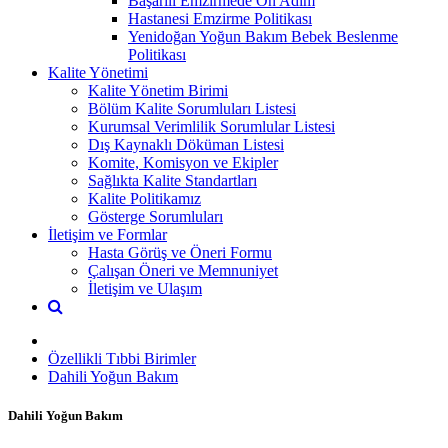
Başarılı Emzirmede On Adım
Hastanesi Emzirme Politikası
Yenidoğan Yoğun Bakım Bebek Beslenme
Politikası
Kalite Yönetimi
Kalite Yönetim Birimi
Bölüm Kalite Sorumluları Listesi
Kurumsal Verimlilik Sorumlular Listesi
Dış Kaynaklı Döküman Listesi
Komite, Komisyon ve Ekipler
Sağlıkta Kalite Standartları
Kalite Politikamız
Gösterge Sorumluları
İletişim ve Formlar
Hasta Görüş ve Öneri Formu
Çalışan Öneri ve Memnuniyet
İletişim ve Ulaşım
Özellikli Tıbbi Birimler
Dahili Yoğun Bakım
Dahili Yoğun Bakım