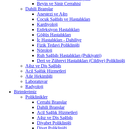
Beyin ve Sinir Cerrahisi
Dahili Branşlar
Anestezi ve Ağrı
Çocuk Sağlığı ve Hastalıkları
Kardiyoloji
Enfeksiyon Hastalıkları
Göğüs Hastalıkları
İç Hastalıkları - Dahiliye
Fizik Tedavi Polikliniği
Nöroloji
Ruh Sağlığı Hastalıkları (Psikiyatri)
Deri ve Zührevi Hastalıkları (Cildiye) Polikliniği
Ağız ve Diş Sağlığı
Acil Sağlık Hizmetleri
Aile Hekimliği
Laboratuvar
Radyoloji
Birimlerimiz
Poliklinikler
Cerrahi Branşlar
Dahili Branşlar
Acil Sağlık Hizmetleri
Ağız ve Diş Sağlığı
Diyabet Polikliniği
Diyet Polikliniği