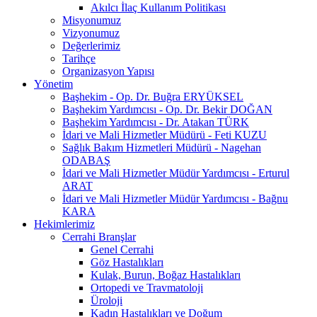
Akılcı İlaç Kullanım Politikası
Misyonumuz
Vizyonumuz
Değerlerimiz
Tarihçe
Organizasyon Yapısı
Yönetim
Başhekim - Op. Dr. Buğra ERYÜKSEL
Başhekim Yardımcısı - Op. Dr. Bekir DOĞAN
Başhekim Yardımcısı - Dr. Atakan TÜRK
İdari ve Mali Hizmetler Müdürü - Feti KUZU
Sağlık Bakım Hizmetleri Müdürü - Nagehan
ODABAŞ
İdari ve Mali Hizmetler Müdür Yardımcısı - Erturul
ARAT
İdari ve Mali Hizmetler Müdür Yardımcısı - Bağnu
KARA
Hekimlerimiz
Cerrahi Branşlar
Genel Cerrahi
Göz Hastalıkları
Kulak, Burun, Boğaz Hastalıkları
Ortopedi ve Travmatoloji
Üroloji
Kadın Hastalıkları ve Doğum