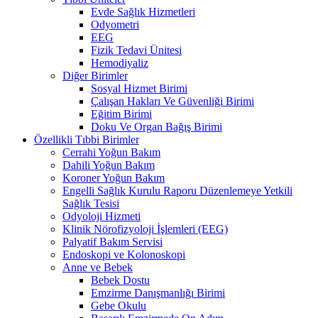
Evde Sağlık Hizmetleri
Odyometri
EEG
Fizik Tedavi Ünitesi
Hemodiyaliz
Diğer Birimler
Sosyal Hizmet Birimi
Çalışan Hakları Ve Güvenliği Birimi
Eğitim Birimi
Doku Ve Organ Bağış Birimi
Özellikli Tıbbi Birimler
Cerrahi Yoğun Bakım
Dahili Yoğun Bakım
Koroner Yoğun Bakım
Engelli Sağlık Kurulu Raporu Düzenlemeye Yetkili
Sağlık Tesisi
Odyoloji Hizmeti
Klinik Nörofizyoloji İşlemleri (EEG)
Palyatif Bakım Servisi
Endoskopi ve Kolonoskopi
Anne ve Bebek
Bebek Dostu
Emzirme Danışmanlığı Birimi
Gebe Okulu