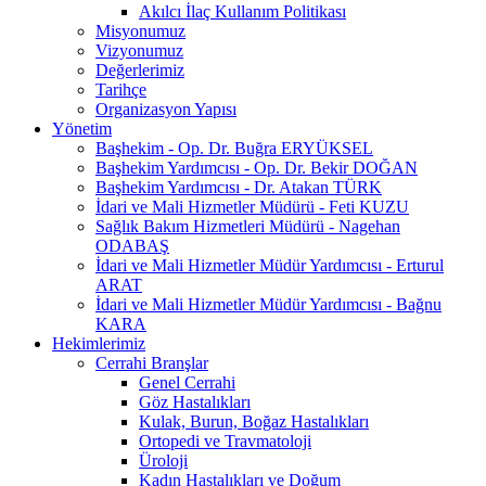
Akılcı İlaç Kullanım Politikası
Misyonumuz
Vizyonumuz
Değerlerimiz
Tarihçe
Organizasyon Yapısı
Yönetim
Başhekim - Op. Dr. Buğra ERYÜKSEL
Başhekim Yardımcısı - Op. Dr. Bekir DOĞAN
Başhekim Yardımcısı - Dr. Atakan TÜRK
İdari ve Mali Hizmetler Müdürü - Feti KUZU
Sağlık Bakım Hizmetleri Müdürü - Nagehan
ODABAŞ
İdari ve Mali Hizmetler Müdür Yardımcısı - Erturul
ARAT
İdari ve Mali Hizmetler Müdür Yardımcısı - Bağnu
KARA
Hekimlerimiz
Cerrahi Branşlar
Genel Cerrahi
Göz Hastalıkları
Kulak, Burun, Boğaz Hastalıkları
Ortopedi ve Travmatoloji
Üroloji
Kadın Hastalıkları ve Doğum