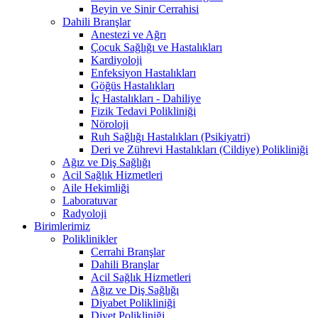
Beyin ve Sinir Cerrahisi
Dahili Branşlar
Anestezi ve Ağrı
Çocuk Sağlığı ve Hastalıkları
Kardiyoloji
Enfeksiyon Hastalıkları
Göğüs Hastalıkları
İç Hastalıkları - Dahiliye
Fizik Tedavi Polikliniği
Nöroloji
Ruh Sağlığı Hastalıkları (Psikiyatri)
Deri ve Zührevi Hastalıkları (Cildiye) Polikliniği
Ağız ve Diş Sağlığı
Acil Sağlık Hizmetleri
Aile Hekimliği
Laboratuvar
Radyoloji
Birimlerimiz
Poliklinikler
Cerrahi Branşlar
Dahili Branşlar
Acil Sağlık Hizmetleri
Ağız ve Diş Sağlığı
Diyabet Polikliniği
Diyet Polikliniği