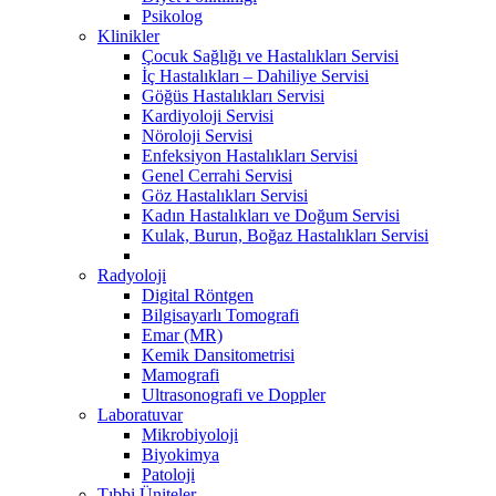
Psikolog
Klinikler
Çocuk Sağlığı ve Hastalıkları Servisi
İç Hastalıkları – Dahiliye Servisi
Göğüs Hastalıkları Servisi
Kardiyoloji Servisi
Nöroloji Servisi
Enfeksiyon Hastalıkları Servisi
Genel Cerrahi Servisi
Göz Hastalıkları Servisi
Kadın Hastalıkları ve Doğum Servisi
Kulak, Burun, Boğaz Hastalıkları Servisi
Radyoloji
Digital Röntgen
Bilgisayarlı Tomografi
Emar (MR)
Kemik Dansitometrisi
Mamografi
Ultrasonografi ve Doppler
Laboratuvar
Mikrobiyoloji
Biyokimya
Patoloji
Tıbbi Üniteler