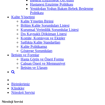
Başarılı Emzirmede On Adım
Hastanesi Emzirme Politikası
Yenidoğan Yoğun Bakım Bebek Beslenme
Politikası
Kalite Yönetimi
Kalite Yönetim Birimi
Bölüm Kalite Sorumluları Listesi
Kurumsal Verimlilik Sorumlular Listesi
Dış Kaynaklı Döküman Listesi
Komite, Komisyon ve Ekipler
Sağlıkta Kalite Standartları
Kalite Politikamız
Gösterge Sorumluları
İletişim ve Formlar
Hasta Görüş ve Öneri Formu
Çalışan Öneri ve Memnuniyet
İletişim ve Ulaşım
Birimlerimiz
Klinikler
Nöroloji Servisi
Nöroloji Servisi