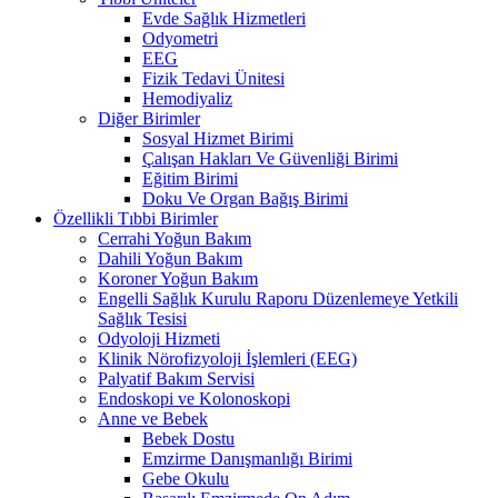
Evde Sağlık Hizmetleri
Odyometri
EEG
Fizik Tedavi Ünitesi
Hemodiyaliz
Diğer Birimler
Sosyal Hizmet Birimi
Çalışan Hakları Ve Güvenliği Birimi
Eğitim Birimi
Doku Ve Organ Bağış Birimi
Özellikli Tıbbi Birimler
Cerrahi Yoğun Bakım
Dahili Yoğun Bakım
Koroner Yoğun Bakım
Engelli Sağlık Kurulu Raporu Düzenlemeye Yetkili
Sağlık Tesisi
Odyoloji Hizmeti
Klinik Nörofizyoloji İşlemleri (EEG)
Palyatif Bakım Servisi
Endoskopi ve Kolonoskopi
Anne ve Bebek
Bebek Dostu
Emzirme Danışmanlığı Birimi
Gebe Okulu