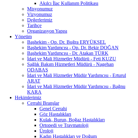
Akılcı İlaç Kullanım Politikası
Misyonumuz
Vizyonumuz
Değerlerimiz
Tarihçe
Organizasyon Yapısı
Yönetim
Başhekim - Op. Dr. Buğra ERYÜKSEL
Başhekim Yardımcısı - Op. Dr. Bekir DOĞAN
Başhekim Yardımcısı - Dr. Atakan TÜRK
İdari ve Mali Hizmetler Müdürü - Feti KUZU
Sağlık Bakım Hizmetleri Müdürü - Nagehan
ODABAŞ
İdari ve Mali Hizmetler Müdür Yardımcısı - Erturul
ARAT
İdari ve Mali Hizmetler Müdür Yardımcısı - Bağnu
KARA
Hekimlerimiz
Cerrahi Branşlar
Genel Cerrahi
Göz Hastalıkları
Kulak, Burun, Boğaz Hastalıkları
Ortopedi ve Travmatoloji
Üroloji
Kadın Hastalıkları ve Doğum