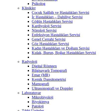
Psikolog
Klinikler
Çocuk Sağlığı ve Hastalıkları Servisi
İç Hastalıkları – Dahiliye Servisi
Göğüs Hastalıkları Servisi
Kardiyoloji Servisi
Nöroloji Servisi
Enfeksiyon Hastalıkları Servisi
Genel Cerrahi Servisi
Göz Hastalıkları Servisi
Kadın Hastalıkları ve Doğum Servisi
Kulak, Burun, Boğaz Hastalıkları Servisi
Radyoloji
Digital Röntgen
Bilgisayarlı Tomografi
Emar (MR)
Kemik Dansitometrisi
Mamografi
Ultrasonografi ve Doppler
Laboratuvar
Mikrobiyoloji
Biyokimya
Patoloji
Tıbbi Üniteler