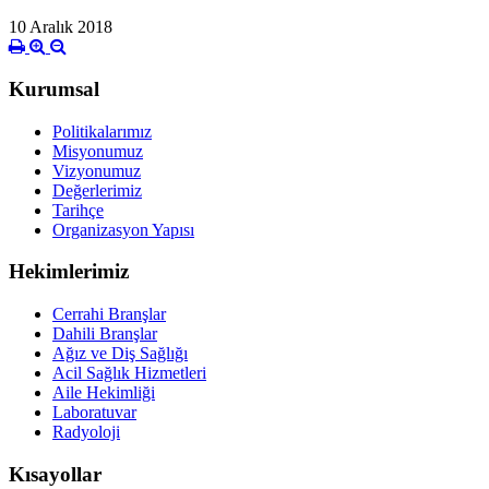
10 Aralık 2018
Kurumsal
Politikalarımız
Misyonumuz
Vizyonumuz
Değerlerimiz
Tarihçe
Organizasyon Yapısı
Hekimlerimiz
Cerrahi Branşlar
Dahili Branşlar
Ağız ve Diş Sağlığı
Acil Sağlık Hizmetleri
Aile Hekimliği
Laboratuvar
Radyoloji
Kısayollar