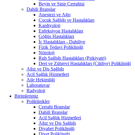
Beyin ve Sinir Cerrahisi
Dahili Branşlar
Anestezi ve Ağrı
Çocuk Sağlığı ve Hastalıkları
Kardiyoloji
Enfeksiyon Hastalıkları
Göğüs Hastalıkları
İç Hastalıkları - Dahiliye
Fizik Tedavi Polikliniği
Nöroloji
Ruh Sağlığı Hastalıkları (Psikiyatri)
Deri ve Zührevi Hastalıkları (Cildiye) Polikliniği
Ağız ve Diş Sağlığı
Acil Sağlık Hizmetleri
Aile Hekimliği
Laboratuvar
Radyoloji
Birimlerimiz
Poliklinikler
Cerrahi Branşlar
Dahili Branşlar
Acil Sağlık Hizmetleri
Ağız ve Diş Sağlığı
Diyabet Polikliniği
Diyet Polikliniği