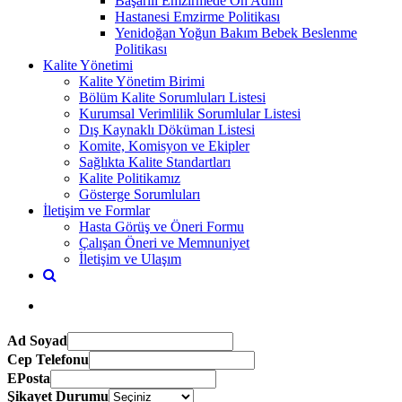
Başarılı Emzirmede On Adım
Hastanesi Emzirme Politikası
Yenidoğan Yoğun Bakım Bebek Beslenme
Politikası
Kalite Yönetimi
Kalite Yönetim Birimi
Bölüm Kalite Sorumluları Listesi
Kurumsal Verimlilik Sorumlular Listesi
Dış Kaynaklı Döküman Listesi
Komite, Komisyon ve Ekipler
Sağlıkta Kalite Standartları
Kalite Politikamız
Gösterge Sorumluları
İletişim ve Formlar
Hasta Görüş ve Öneri Formu
Çalışan Öneri ve Memnuniyet
İletişim ve Ulaşım
Ad Soyad
Cep Telefonu
EPosta
Şikayet Durumu