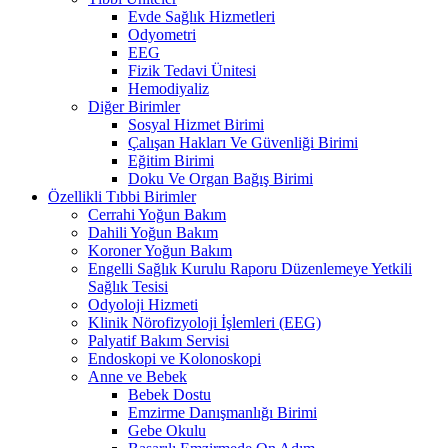
Evde Sağlık Hizmetleri
Odyometri
EEG
Fizik Tedavi Ünitesi
Hemodiyaliz
Diğer Birimler
Sosyal Hizmet Birimi
Çalışan Hakları Ve Güvenliği Birimi
Eğitim Birimi
Doku Ve Organ Bağış Birimi
Özellikli Tıbbi Birimler
Cerrahi Yoğun Bakım
Dahili Yoğun Bakım
Koroner Yoğun Bakım
Engelli Sağlık Kurulu Raporu Düzenlemeye Yetkili
Sağlık Tesisi
Odyoloji Hizmeti
Klinik Nörofizyoloji İşlemleri (EEG)
Palyatif Bakım Servisi
Endoskopi ve Kolonoskopi
Anne ve Bebek
Bebek Dostu
Emzirme Danışmanlığı Birimi
Gebe Okulu