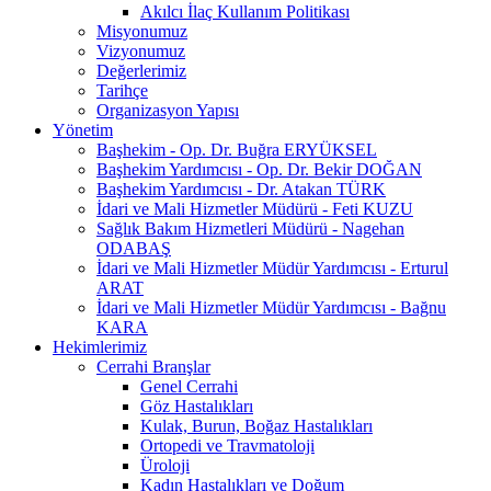
Akılcı İlaç Kullanım Politikası
Misyonumuz
Vizyonumuz
Değerlerimiz
Tarihçe
Organizasyon Yapısı
Yönetim
Başhekim - Op. Dr. Buğra ERYÜKSEL
Başhekim Yardımcısı - Op. Dr. Bekir DOĞAN
Başhekim Yardımcısı - Dr. Atakan TÜRK
İdari ve Mali Hizmetler Müdürü - Feti KUZU
Sağlık Bakım Hizmetleri Müdürü - Nagehan
ODABAŞ
İdari ve Mali Hizmetler Müdür Yardımcısı - Erturul
ARAT
İdari ve Mali Hizmetler Müdür Yardımcısı - Bağnu
KARA
Hekimlerimiz
Cerrahi Branşlar
Genel Cerrahi
Göz Hastalıkları
Kulak, Burun, Boğaz Hastalıkları
Ortopedi ve Travmatoloji
Üroloji
Kadın Hastalıkları ve Doğum