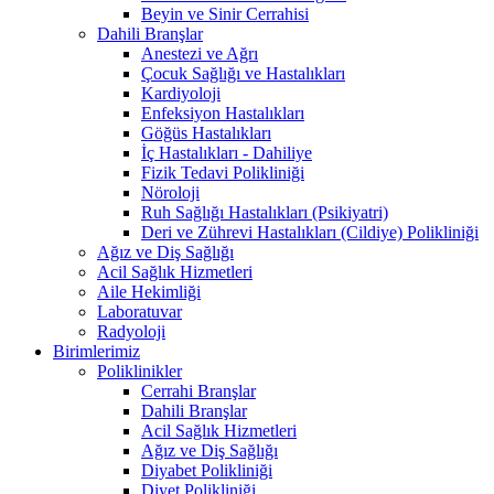
Beyin ve Sinir Cerrahisi
Dahili Branşlar
Anestezi ve Ağrı
Çocuk Sağlığı ve Hastalıkları
Kardiyoloji
Enfeksiyon Hastalıkları
Göğüs Hastalıkları
İç Hastalıkları - Dahiliye
Fizik Tedavi Polikliniği
Nöroloji
Ruh Sağlığı Hastalıkları (Psikiyatri)
Deri ve Zührevi Hastalıkları (Cildiye) Polikliniği
Ağız ve Diş Sağlığı
Acil Sağlık Hizmetleri
Aile Hekimliği
Laboratuvar
Radyoloji
Birimlerimiz
Poliklinikler
Cerrahi Branşlar
Dahili Branşlar
Acil Sağlık Hizmetleri
Ağız ve Diş Sağlığı
Diyabet Polikliniği
Diyet Polikliniği