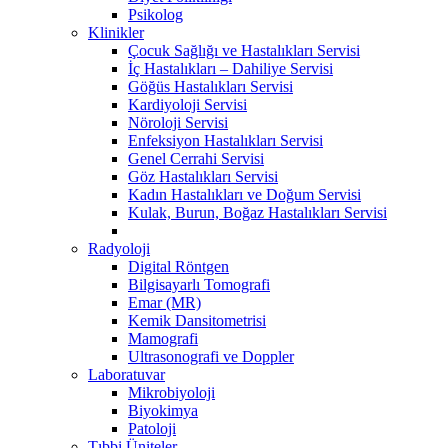
Psikolog
Klinikler
Çocuk Sağlığı ve Hastalıkları Servisi
İç Hastalıkları – Dahiliye Servisi
Göğüs Hastalıkları Servisi
Kardiyoloji Servisi
Nöroloji Servisi
Enfeksiyon Hastalıkları Servisi
Genel Cerrahi Servisi
Göz Hastalıkları Servisi
Kadın Hastalıkları ve Doğum Servisi
Kulak, Burun, Boğaz Hastalıkları Servisi
Radyoloji
Digital Röntgen
Bilgisayarlı Tomografi
Emar (MR)
Kemik Dansitometrisi
Mamografi
Ultrasonografi ve Doppler
Laboratuvar
Mikrobiyoloji
Biyokimya
Patoloji
Tıbbi Üniteler