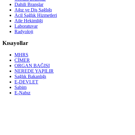
Dahili Branşlar
Ağız ve Diş Sağlığı
Acil Sağlık Hizmetleri
Aile Hekimliği
Laboratuvar
Radyoloji
Kısayollar
MHRS
CİMER
ORGAN BAĞIŞI
NEREDE YAPILIR
Sağlık Bakanlığı
E-DEVLET
Sabim
E-Nabız